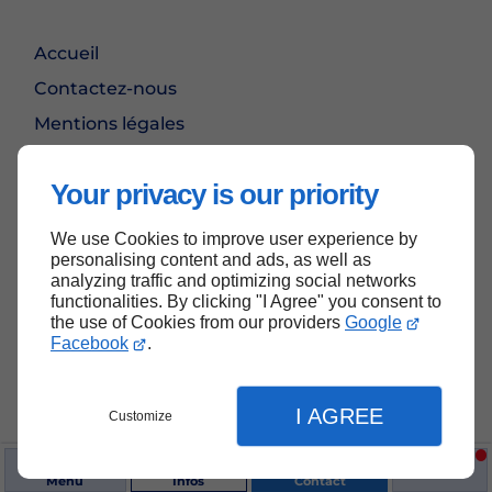
Accueil
Contactez-nous
Mentions légales
Plan du site
Your privacy is our priority
We use Cookies to improve user experience by
Haut de page
personalising content and ads, as well as
analyzing traffic and optimizing social networks
functionalities. By clicking "I Agree" you consent to
the use of Cookies from our providers
Google
Facebook
.
I AGREE
Customize
Menu
Infos
Contact