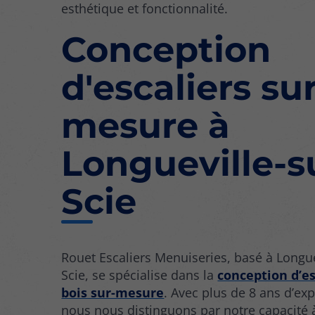
esthétique et fonctionnalité.
Conception
d'escaliers sur
mesure à
Longueville-s
Scie
Rouet Escaliers Menuiseries, basé à Longue
Scie, se spécialise dans la
conception d’es
bois sur-mesure
. Avec plus de 8 ans d’ex
nous nous distinguons par notre capacité 