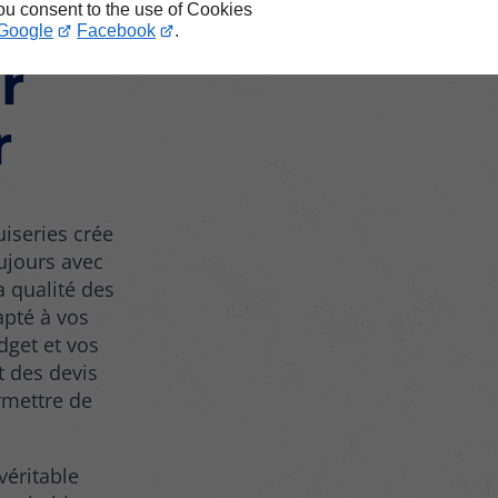
ion
you consent to the use of Cookies
Google
Facebook
.
r
r
uiseries crée
ujours avec
a qualité des
apté à vos
dget et vos
t des devis
rmettre de
véritable