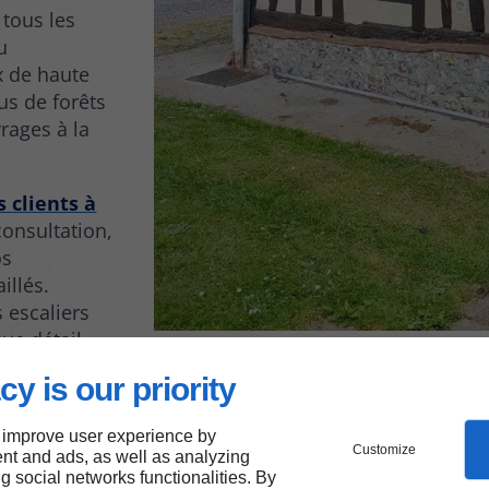
 tous les
u
x de haute
us de forêts
rages à la
 clients à
consultation,
os
illés.
s escaliers
que détail
n à
cy is our priority
 improve user experience by
Customize
nt and ads, as well as analyzing
ng social networks functionalities. By