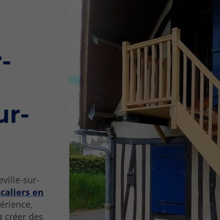
-
ur-
ville-sur-
caliers en
périence,
à créer des