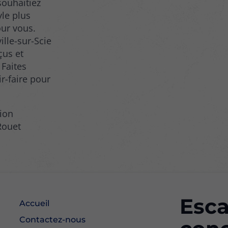
souhaitiez
le plus
our vous.
lle-sur-Scie
çus et
 Faites
ir-faire pour
tion
Rouet
Esca
Accueil
Contactez-nous