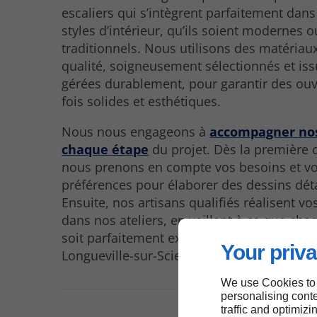
escaliers qui s’intègrent parfaitement dans
styles d’intérieur, qu’ils soient modernes o
traditionnels. Nous utilisons des matériau
qualité, soigneusement sélectionnés et iss
gérées durablement, pour garantir des ouv
fois solides et esthétiques.
Nous nous engageons à
accompagner nos
chaque étape
du projet. Dès la première 
nous prenons en compte vos besoins et v
préférences pour élaborer des dessins déta
Ensuite, nos artisans qualifiés réalisent vo
dans nos ateliers, en veillant à ce que cha
soit parfaitement exécuté avant la livraiso
Your priva
Longueville-sur-Scie.
We use Cookies to
personalising conte
traffic and optimizi