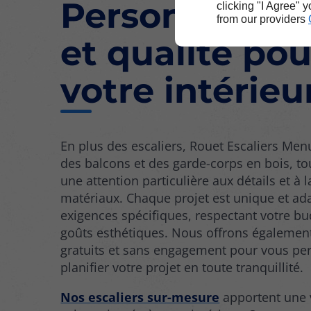
Personnalisat
clicking "I Agree" 
from our providers
et qualité pou
votre intérieu
En plus des escaliers, Rouet Escaliers Men
des balcons et des garde-corps en bois, to
une attention particulière aux détails et à l
matériaux. Chaque projet est unique et ad
exigences spécifiques, respectant votre bu
goûts esthétiques. Nous offrons égalemen
gratuits et sans engagement pour vous pe
planifier votre projet en toute tranquillité.
Nos escaliers sur-mesure
apportent une 