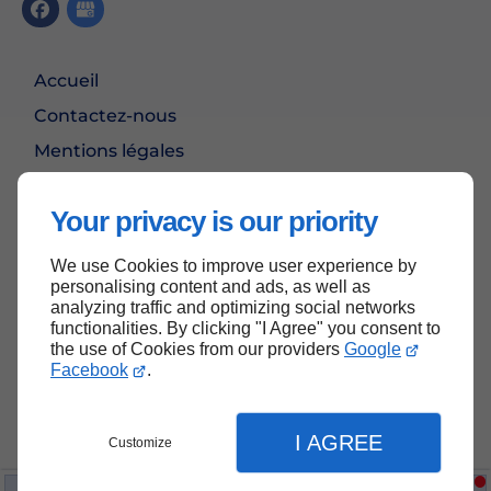
Accueil
Contactez-nous
Mentions légales
Plan du site
Your privacy is our priority
We use Cookies to improve user experience by
Haut de page
personalising content and ads, as well as
analyzing traffic and optimizing social networks
functionalities. By clicking "I Agree" you consent to
the use of Cookies from our providers
Google
Facebook
.
I AGREE
Customize