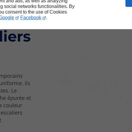
x
nt and ads, as well as analyzing
ng social networks functionalities. By
you consent to the use of Cookies
s
Google
Facebook
.
liers
emporains
uniforme. Ils
tes. Le
che épurée et
sa couleur
 escaliers
t