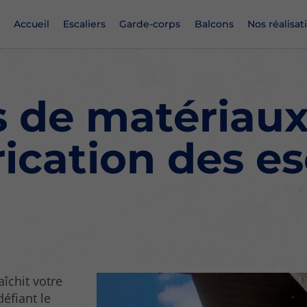
Accueil
Escaliers
Garde-corps
Balcons
Nos réalisat
 de matériaux 
rication des es
aîchit votre
défiant le