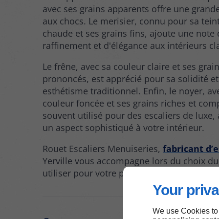
avec ses grains apparents offre une grand
aux chocs. Le merisier, connu pour sa tein
chaude et ses grains fins, ajoute une note
raffinement et d'élégance aux intérieurs cl
Le frêne, avec sa couleur claire et ses grai
prononcés, est apprécié pour sa solidité e
esthétisme traditionnel. Enfin, le noyer, av
couleur foncée et ses grains riches et com
souvent utilisé pour des escaliers de luxe,
un aspect sophistiqué à votre intérieur.
Rouet Escaliers Menuiseries,
fabricant d’e
Yerville vous accompagne lors du choix du
utiliser pour votre projet.
Your priva
We use Cookies to