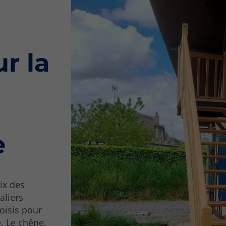
r la
e
oix des
aliers
oisis pour
. Le chêne,