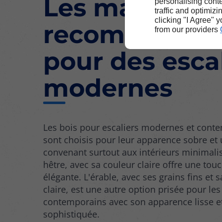
Les matériau
personalising conte
traffic and optimizi
clicking "I Agree" 
recommandé
from our providers
pour des esca
modernes
Les bois pour escaliers modernes et cont
sont choisis pour leur apparence sobre et 
convenant surtout aux intérieurs minimalis
hêtre, avec sa couleur claire offre une tou
élégante. L'érable, avec ses grains fins et 
claire, est une autre option prisée pour les
contemporains avec son apparence lisse e
sophistiquée.