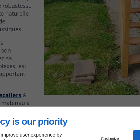
e robustesse
te naturelle
 de
assiques.
ns
t son
ec sa
plexes, est
 apportant
scaliers
à
 matériau à
cy is our priority
 improve user experience by
Customize