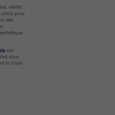
e, vieillit
n choix pour
ans des
us
 esthétique
ois
sur-
ries vous
nt le choix